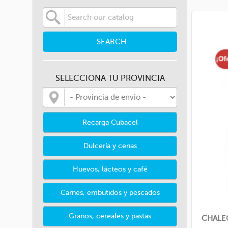
SEARCH
SELECCIONA TU PROVINCIA
Recarga Cubacel
Dulcería y cenas
Huevos, lácteos y café
Carnes, embutidos y pescados
Granos, cereales y pastas
CHALEC