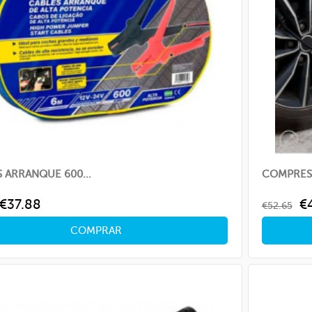
 ARRANQUE 600...
COMPRESO
ar
Price
Regular
Pr
€37.88
€
€52.65
price
COMPRAR