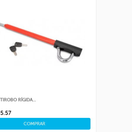
TIROBO RÍGIDA...
ice
5.57
COMPRAR