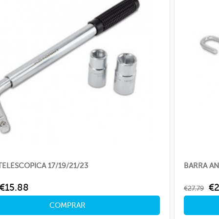
TELESCOPICA 17/19/21/23
BARRA AN
ar
Price
Regular
Pr
€15.88
€2
€27.79
price
COMPRAR