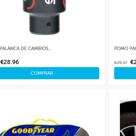
ALANCA DE CAMBIOS...
POMO PAL
ar
Price
Regular
Pr
€28.96
€
€29.37
price
COMPRAR