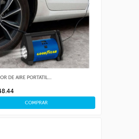
R DE AIRE PORTATIL...
ice
48.44
COMPRAR