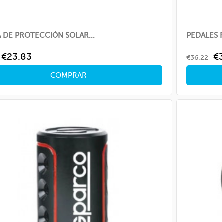
 DE PROTECCIÓN SOLAR...
PEDALES 
ar
Price
Regular
Pr
€23.83
€
€36.22
price
COMPRAR