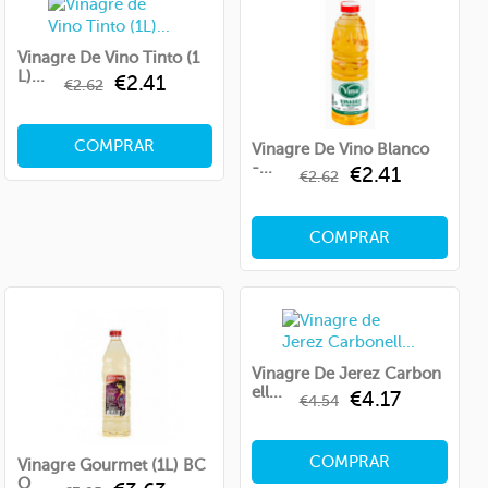
Vinagre De Vino Tinto (1
L)...
Regular
Price
€2.41
€2.62
price
COMPRAR
Vinagre De Vino Blanco
-...
Regular
Price
€2.41
€2.62
price
COMPRAR
Vinagre De Jerez Carbon
Ell...
Regular
Price
€4.17
€4.54
price
COMPRAR
Vinagre Gourmet (1L) BC
O