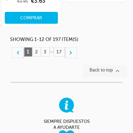
Regular
Price
€3.63
€3.95
price
COMPRAR
SHOWING 1-12 OF 197 ITEM(S)
…
1


2
3
17

Back to top
SIEMPRE DISPUESTOS
A AYUDARTE