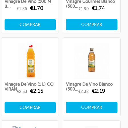
Vinagre De Vino (500 M
Vinagre Gourmet Blanco
L)...
(500...
Regular
Price
Regular
Price
€1.70
€1.74
€1.85
€1.90
price
price
COMPRAR
COMPRAR
Vinagre De Vino (1 L) CO
Vinagre De Vino Blanco
VIRAN
(500...
Regular
Price
Regular
Price
€2.15
€2.19
€2.33
€2.38
price
price
COMPRAR
COMPRAR