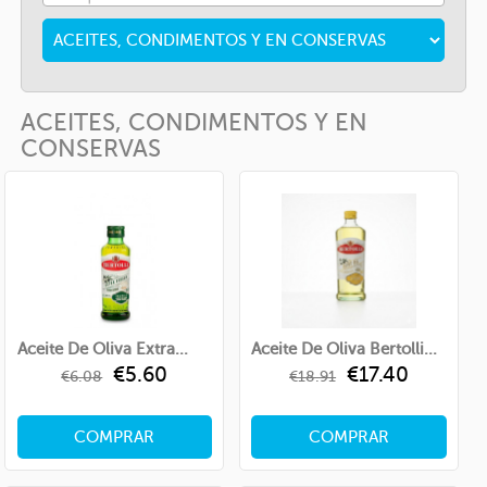
ACEITES, CONDIMENTOS Y EN
CONSERVAS
Aceite De Oliva Extra...
Aceite De Oliva Bertolli...
Regular
Price
Regular
Price
€5.60
€17.40
€6.08
€18.91
price
price
COMPRAR
COMPRAR