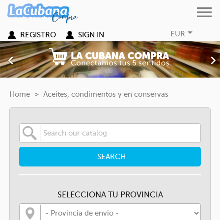


EUR
REGISTRO
SIGN IN
Previous
Nex

Home
Aceites, condimentos y en conservas
SEARCH
SELECCIONA TU PROVINCIA