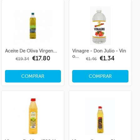
Aceite De Oliva Virgen...
Vinagre - Don Julio - Vin
O...
Regular
Price
Regular
Price
€17.80
€1.34
€19.34
€1.46
price
price
COMPRAR
COMPRAR