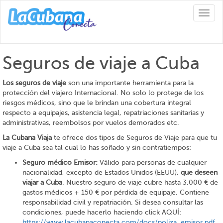
Toggl
naviga
Seguros de viaje a Cuba
Los seguros de viaje
son una importante herramienta para la
protección del viajero Internacional. No solo lo protege de los
riesgos médicos, sino que le brindan una cobertura integral
respecto a equipajes, asistencia legal, repatriaciones sanitarias y
administrativas, reembolsos por vuelos demorados etc.
La Cubana Viaja
te ofrece dos tipos de Seguros de Viaje para que tu
viaje a Cuba sea tal cual lo has soñado y sin contratiempos:
Seguro médico Emisor:
Válido para personas de cualquier
nacionalidad, excepto de Estados Unidos (EEUU),
que deseen
viajar a Cuba
. Nuestro seguro de viaje cubre hasta 3.000 € de
gastos médicos + 150 € por pérdida de equipaje. Contiene
responsabilidad civil y repatriación. Si desea consultar las
condiciones, puede hacerlo haciendo click AQUÍ:
https://www.lacubanaconecta.com/docs/poliza_emisor.pdf