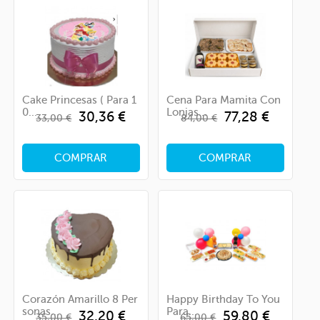
Cake Princesas ( Para 1
Cena Para Mamita Con
0...
Lonjas...
Precio
Precio
Precio
Precio
30,36 €
77,28 €
33,00 €
84,00 €
base
base
COMPRAR
COMPRAR
Corazón Amarillo 8 Per
Happy Birthday To You
Sonas...
Para...
Precio
Precio
Precio
Precio
32,20 €
59,80 €
35,00 €
65,00 €