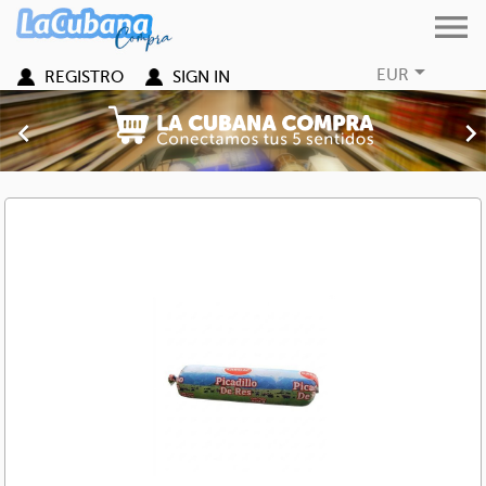


EUR
REGISTRO
SIGN IN
Previous
Nex
