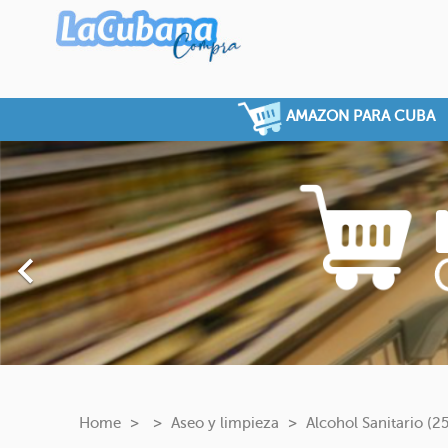
AMAZON PARA CUBA
Previous

Home
Aseo y limpieza
Alcohol Sanitario 