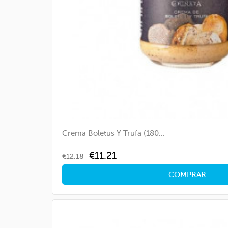
Crema Boletus Y Trufa (180...
Regular
Price
€11.21
€12.18
price
COMPRAR