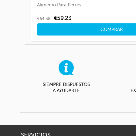
Alimento Para Perros...
Regular
Price
€59.23
€64.38
price
COMPRAR
SIEMPRE DISPUESTOS
A AYUDARTE
EX
SERVICIOS