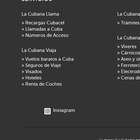
La Cubana Llama
La Cubana
» Recargas Cubacel
» Trámites
» Llamadas a Cuba
» Números de Acceso
La Cuban
» Víveres
La Cubana Viaja
» Cárnico
» Vuelos baratos a Cuba
» Aseo y ú
» Seguros de Viaje
» Ferreterí
» Visados
» Electro
» Hoteles
» Cenas d
» Renta de Coches
Instagram