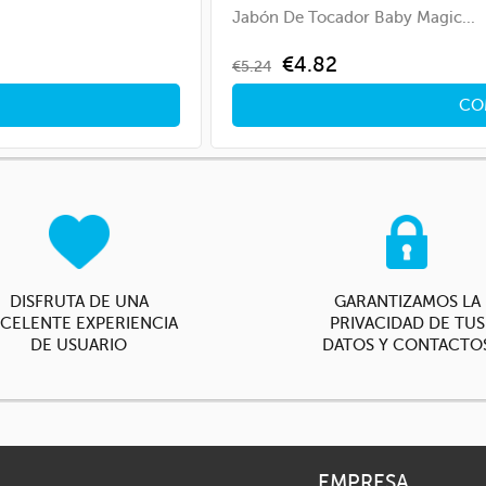
Jabón De Tocador Baby Magic...
Regular
Price
€4.82
€5.24
price
CO
DISFRUTA DE UNA
GARANTIZAMOS LA
CELENTE EXPERIENCIA
PRIVACIDAD DE TUS
DE USUARIO
DATOS Y CONTACTO
EMPRESA