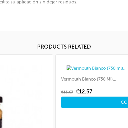
lita su aplicación sin dejar residuos.
PRODUCTS RELATED
Vermouth Bianco (750 Ml)...
Regular
Price
€12.57
€13.67
price
CO