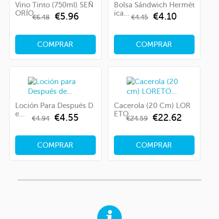
Vino Tinto (750ml) SEÑ
Bolsa Sándwich Hermét
ORÍO...
Ica...
Regular
Price
Regular
Price
€5.96
€4.10
€6.48
€4.45
price
price
COMPRAR
COMPRAR
Loción Para Después D
Cacerola (20 Cm) LOR
E...
ETO...
Regular
Price
Regular
Price
€4.55
€22.62
€4.94
€24.59
price
price
COMPRAR
COMPRAR