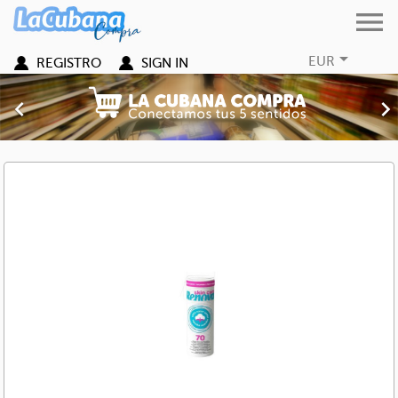


EUR
REGISTRO
SIGN IN
Previous
Nex
