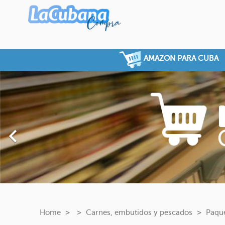
AMAZON PARA CUBA
Previous

Home
Carnes, embutidos y pescados
Paque