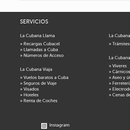
SERVICIOS
La Cubana Llama
La Cubana
» Recargas Cubacel
» Trámites
» Llamadas a Cuba
» Números de Acceso
La Cuban
» Víveres
La Cubana Viaja
» Cárnico
» Vuelos baratos a Cuba
» Aseo y ú
» Seguros de Viaje
» Ferreterí
» Visados
» Electro
» Hoteles
» Cenas d
» Renta de Coches
Instagram