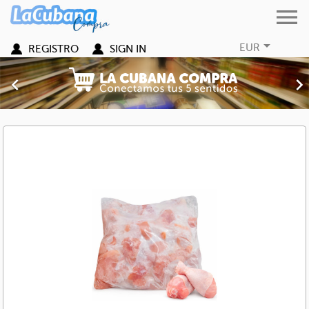


EUR
REGISTRO
SIGN IN
Previous
Nex
