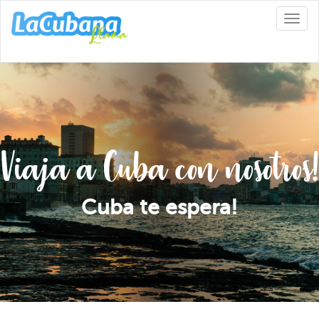
Toggl
naviga
Viaja a Cuba
con nosotros!
Cuba te espera!